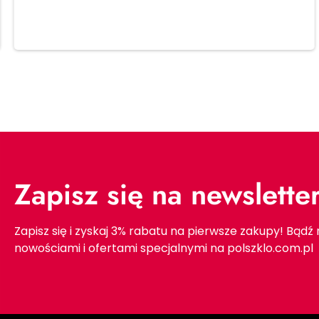
Dodaj do koszyka
Zapisz się na newslette
Zapisz się i zyskaj 3% rabatu na pierwsze zakupy! Bądź
nowościami i ofertami specjalnymi na polszklo.com.pl