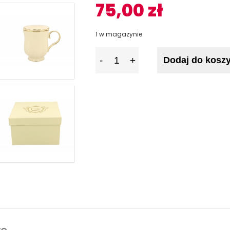
75,00
zł
1 w magazynie
I
Dodaj do kosz
l
o
ś
ć