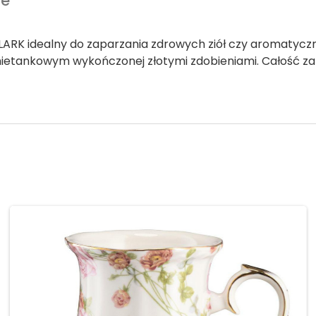
we
LARK idealny do zaparzania zdrowych ziół czy aromatyczn
śmietankowym wykończonej złotymi zdobieniami. Całość