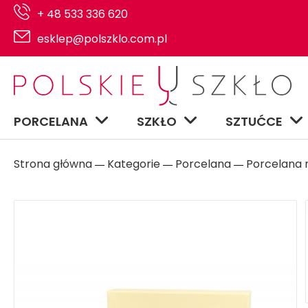
+ 48 533 336 620
esklep@polszklo.com.pl
PORCELANA
SZKŁO
SZTUĆCE
Strona główna
Kategorie
Porcelana
Porcelana n
―
―
―