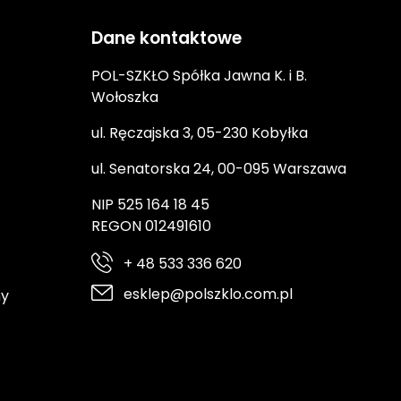
Dane kontaktowe
POL-SZKŁO Spółka Jawna K. i B.
Wołoszka
ul. Ręczajska 3, 05-230 Kobyłka
ul. Senatorska 24, 00-095 Warszawa
NIP 525 164 18 45
REGON 012491610
+ 48 533 336 620
esklep@polszklo.com.pl
ny