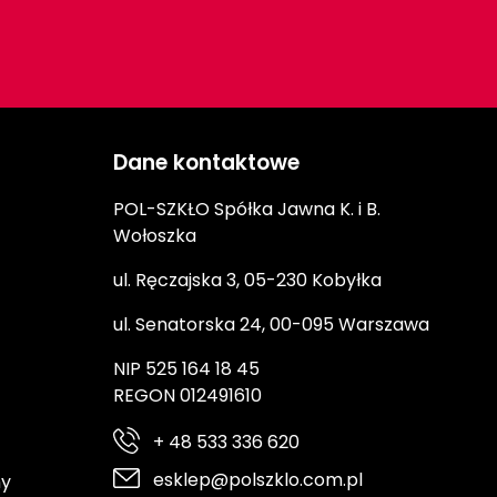
Dane kontaktowe
POL-SZKŁO Spółka Jawna K. i B.
Wołoszka
ul. Ręczajska 3, 05-230 Kobyłka
ul. Senatorska 24, 00-095 Warszawa
NIP 525 164 18 45
REGON 012491610
+ 48 533 336 620
esklep@polszklo.com.pl
ny