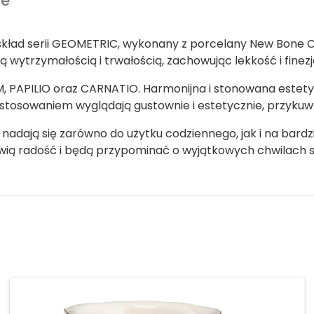
we
ad serii GEOMETRIC, wykonany z porcelany New Bone Ch
wytrzymałością i trwałością, zachowując lekkość i finezj
M, PAPILIO oraz CARNATIO. Harmonijna i stonowana estetyk
astosowaniem wyglądają gustownie i estetycznie, przyku
adają się zarówno do użytku codziennego, jak i na bardz
rawią radość i będą przypominać o wyjątkowych chwilach