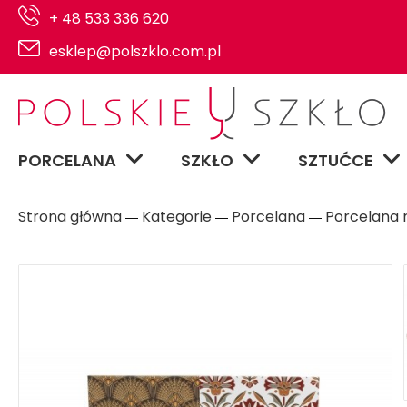
+ 48 533 336 620
esklep@polszklo.com.pl
PORCELANA
SZKŁO
SZTUĆCE
Strona główna
Kategorie
Porcelana
Porcelana n
―
―
―