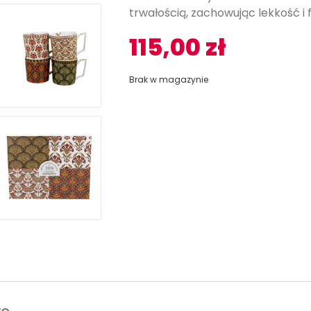
trwałością, zachowując lekkość i f
115,00
zł
Brak w magazynie