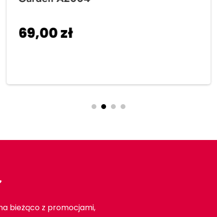
69,00
zł
Dodaj do koszyka
r
 na bieżąco z promocjami,