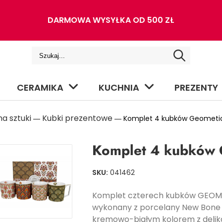
DARMOWA WYSYŁKA OD 500 ZŁ
CERAMIKA
KUCHNIA
PREZENTY
a sztuki
Kubki prezentowe
―
― Komplet 4 kubków Geometic
Komplet 4 kubków 
SKU:
041462
Komplet czterech kubków GEOME
wykonany z porcelany New Bone C
kremowo-białym kolorem z delik