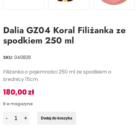
Dalia GZ04 Koral Filiżanka ze
spodkiem 250 ml
SKU:
040826
Filiżanka o pojemności 250 ml ze spodkiem o
średnicy 15cm.
180,00
zł
8 w magazynie
I
Dodaj do koszyka
l
o
ś