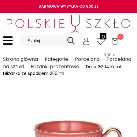
DARMOWA WYSYŁKA OD 500 ZŁ
0
0
0,00
zł
Strona główna
Kategorie
Porcelana
Porcelana
―
―
―
na sztuki
Filiżanki prezentowe
―
― Dalia GZ04 Koral
Filiżanka ze spodkiem 250 ml