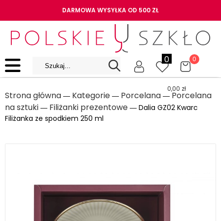
DARMOWA WYSYŁKA OD 500 ZŁ
0
0
0,00
zł
Strona główna
Kategorie
Porcelana
Porcelana
―
―
―
na sztuki
Filiżanki prezentowe
―
― Dalia GZ02 Kwarc
Filiżanka ze spodkiem 250 ml