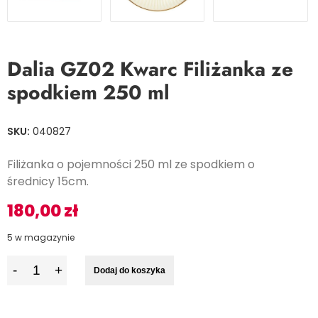
Dalia GZ02 Kwarc Filiżanka ze
spodkiem 250 ml
SKU:
040827
Filiżanka o pojemności 250 ml ze spodkiem o
średnicy 15cm.
180,00
zł
5 w magazynie
I
Dodaj do koszyka
l
o
ś