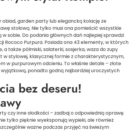
ny obiad, garden party lub elegancką kolację ze
wę stołową. Nie tylko musi ona pomieścić wszystkie
w sobie. Do podania głównych dań najlepiej sprawdzi
cji
Rococo Purpura
. Posiada ona 43 elementy, w których
, a także półmiski, salaterki, sosjerka, waza do zupy
 w stylowej, klasycznej formie z charakterystycznym,
 w purpurowym odcieniu. To właśnie detale – złote
ę wyjątkową, ponadto godną najbardziej uroczystych
cia bez deseru!
kawy
torty czy inne słodkości – zadbaj o odpowiednią oprawę.
 nie tylko pięknie wyeksponują wypieki, ale również
 szczególnie ważne podczas przyjęć na świeżym