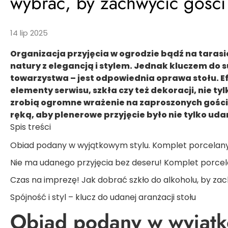
wybrać, by zachwycić gości
14 lip 2025
Organizacja przyjęcia w ogrodzie bądź na tarasi
natury z elegancją i stylem. Jednak kluczem do
towarzystwa – jest odpowiednia oprawa stołu. E
elementy serwisu, szkła czy też dekoracji, nie t
zrobią ogromne wrażenie na zaproszonych gości
ręką, aby plenerowe przyjęcie było nie tylko ud
Spis treści
Obiad podany w wyjątkowym stylu. Komplet porcelan
Nie ma udanego przyjęcia bez deseru! Komplet porce
Czas na imprezę! Jak dobrać szkło do alkoholu, by za
Spójność i styl – klucz do udanej aranżacji stołu
Obiad podany w wyjątk