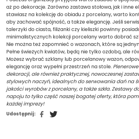
aż po dekoracje. Zarówno zastawa stołowa, jak i inne e
stawiasz na kolekcję do obiadu z porcelany, warto ko
aby zachować spójność, a także elegancję. Jeśli serwi
talerzyki do ciasta, filiżanki czy kieliszki powinny pos
minimalistycznych kolekcji porcelany warto dobrać szkl
Nie można też zapomnieć o wazonach, które są jednym
Pełne świeżych kwiatów, będą nie tylko ozdobą, ale rów
Możesz wybrać szklany lub porcelanowy wazon, odpow
elegancję oraz wypełni przestrzeń na stole.
Plenerowe 
dekoracji, ale również praktycznej, nowoczesnej zasta
stylowych naczyń, idealnych do serwowania dań na 
jakości wyrobów z porcelany, a także szkła. Zestawy d
napoju to tylko część naszej bogatej oferty, która 
każdej imprezy!
FB
TW
Udostępnij: