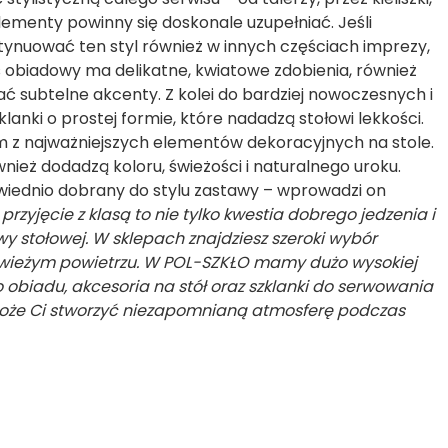
lementy powinny się doskonale uzupełniać. Jeśli
ntynuować ten styl również w innych częściach imprezy,
s obiadowy ma delikatne, kwiatowe zdobienia, również
iadać subtelne akcenty. Z kolei do bardziej nowoczesnych i
anki o prostej formie, które nadadzą stołowi lekkości.
 z najważniejszych elementów dekoracyjnych na stole.
nież dodadzą koloru, świeżości i naturalnego uroku.
iednio dobrany do stylu zastawy – wprowadzi on
przyjęcie z klasą to nie tylko kwestia dobrego jedzenia i
wy stołowej. W sklepach znajdziesz szeroki wybór
świeżym powietrzu. W POL-SZKŁO mamy dużo wysokiej
o obiadu, akcesoria na stół oraz szklanki do serwowania
pomoże Ci stworzyć niezapomnianą atmosferę podczas