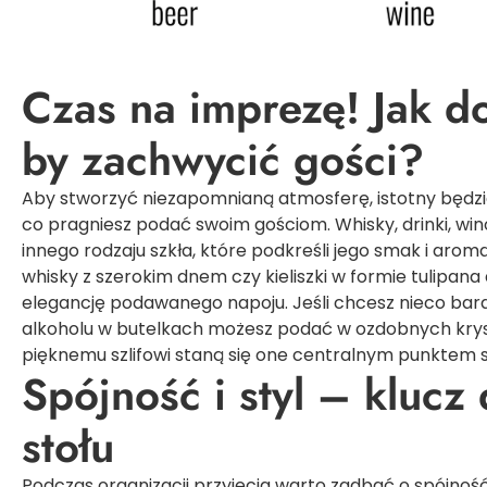
Czas na imprezę! Jak do
by zachwycić gości?
Aby stworzyć niezapomnianą atmosferę, istotny będzie
co pragniesz podać swoim gościom. Whisky, drinki, w
innego rodzaju szkła, które podkreśli jego smak i arom
whisky z szerokim dnem czy kieliszki w formie tulipan
elegancję podawanego napoju. Jeśli chcesz nieco bard
alkoholu w butelkach możesz podać w ozdobnych kryszt
pięknemu szlifowi staną się one centralnym punktem st
Spójność i styl – klucz
stołu
Podczas organizacji przyjęcia warto zadbać o spójność s