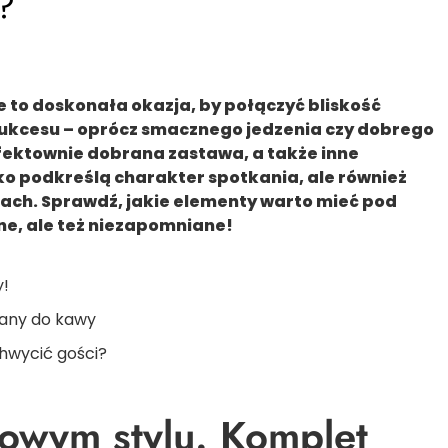
?
e to doskonała okazja, by połączyć bliskość
 sukcesu – oprócz smacznego jedzenia czy dobrego
fektownie dobrana zastawa, a także inne
ylko podkreślą charakter spotkania, ale również
ach. Sprawdź, jakie elementy warto mieć pod
ane, ale też niezapomniane!
y!
lany do kawy
chwycić gości?
owym stylu. Komplet