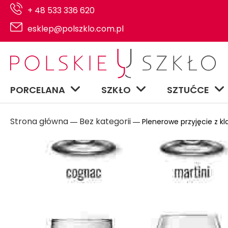
+ 48 533 336 620
esklep@polszklo.com.pl
PORCELANA
SZKŁO
SZTUĆCE
Strona główna
Bez kategorii
―
― Plenerowe przyjęcie z kl