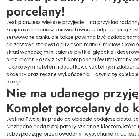
porcelany!
Jeśli planujesz większe przyjęcie – na przykład rodzin
znajomymi – musisz zainwestować w odpowiednią zasta
serwowane dania, ale także powinna być ozdobą samą 
się zastawa stołowa dla 12 osób marki Ćmielów z kolek
skład wchodzą m.in. talerze płytkie, głębokie i deserowe
oraz rawier. Każdy z tych komponentów utrzymany jest
rokokowym reliefem i dodatkowo subtelnym zdobieniem
akcenty oraz ręczne wykończenia – czynią tę kolekcj
okazji!
Nie ma udanego przyję
Komplet porcelany do 
Jeśli na Twojej imprezie po obiedzie podajesz ciasta, 
Niezbędne będą tutaj
patery szklane z kloszem
, które
zabezpieczą je przed owadami i wysychaniem, co jest