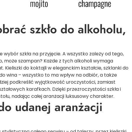
brać szkło do alkoholu,
 wybór szkła na przyjęcie. A wszystko zależy od tego,
ino, może szampan? Każde z tych alkoholi wymaga
at.
Kieliszki do koktajli
w eleganckim kształcie, szklanki do
a do wina – wszystko to ma wpływ na odbiór, a także
ziej podkreślić wyjątkowość uroczystości, zamiast
ałowych karafkach. Dzięki przezroczystości szkła i
ołu, nadając całej aranżacji luksusowy charakter.
 do udanej aranżacji
tylistyczną całego serwisu – od talerzy, przez kieliszki,