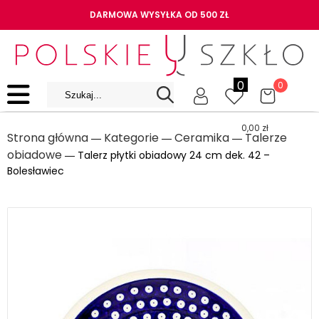
DARMOWA WYSYŁKA OD 500 ZŁ
0
0
0,00
zł
Strona główna
Kategorie
Ceramika
Talerze
―
―
―
obiadowe
― Talerz płytki obiadowy 24 cm dek. 42 –
Bolesławiec