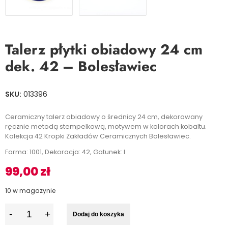
Talerz płytki obiadowy 24 cm
dek. 42 – Bolesławiec
SKU:
013396
Ceramiczny talerz obiadowy o średnicy 24 cm, dekorowany
ręcznie metodą stempelkową, motywem w kolorach kobaltu.
Kolekcja 42 Kropki Zakładów Ceramicznych Bolesławiec.
Forma: 1001, Dekoracja: 42, Gatunek: I
99,00
zł
10 w magazynie
I
Dodaj do koszyka
l