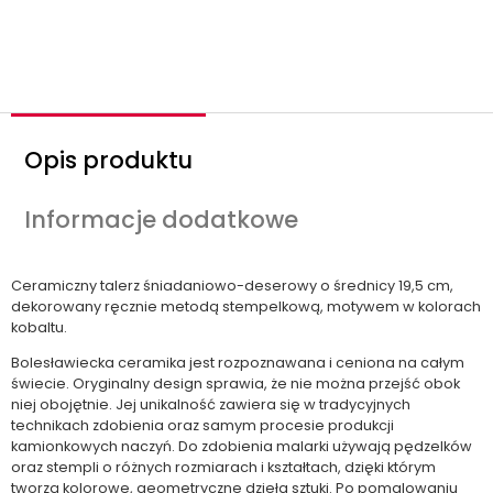
o
ś
ć
Opis produktu
Informacje dodatkowe
Ceramiczny talerz śniadaniowo-deserowy o średnicy 19,5 cm,
dekorowany ręcznie metodą stempelkową, motywem w kolorach
kobaltu.
Bolesławiecka ceramika jest rozpoznawana i ceniona na całym
świecie. Oryginalny design sprawia, że nie można przejść obok
niej obojętnie. Jej unikalność zawiera się w tradycyjnych
technikach zdobienia oraz samym procesie produkcji
kamionkowych naczyń. Do zdobienia malarki używają pędzelków
oraz stempli o różnych rozmiarach i kształtach, dzięki którym
tworzą kolorowe, geometryczne dzieła sztuki. Po pomalowaniu