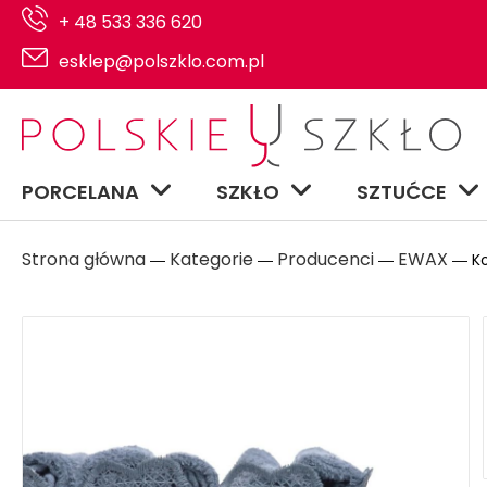
+ 48 533 336 620
esklep@polszklo.com.pl
PORCELANA
SZKŁO
SZTUĆCE
Strona główna
Kategorie
Producenci
EWAX
―
―
―
― Ko