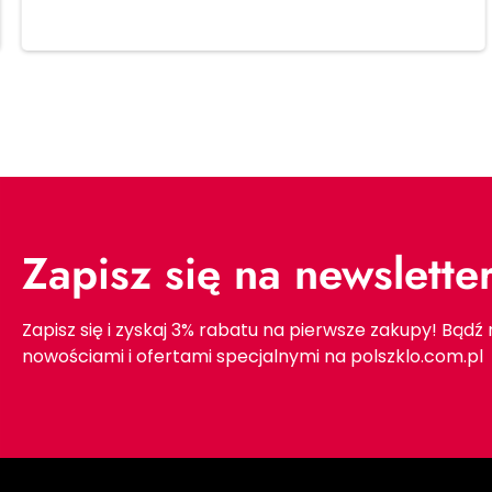
Dodaj do koszyka
Zapisz się na newslette
Zapisz się i zyskaj 3% rabatu na pierwsze zakupy! Bądź
nowościami i ofertami specjalnymi na polszklo.com.pl