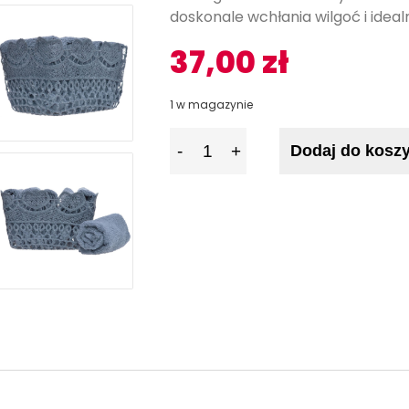
doskonale wchłania wilgoć i idealni
37,00
zł
1 w magazynie
I
Dodaj do kosz
l
o
ś
ć