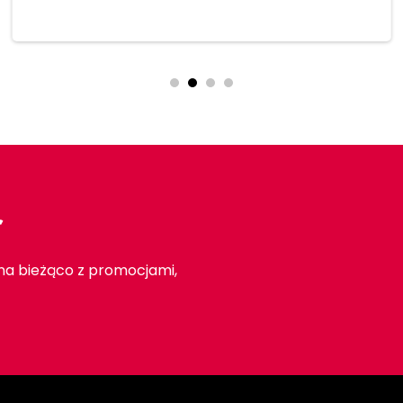
Dodaj do koszyka
r
 na bieżąco z promocjami,