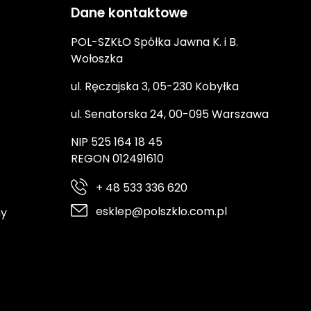
Dane kontaktowe
POL-SZKŁO Spółka Jawna K. i B.
Wołoszka
ul. Ręczajska 3, 05-230 Kobyłka
ul. Senatorska 24, 00-095 Warszawa
NIP 525 164 18 45
REGON 012491610
+ 48 533 336 620
esklep@polszklo.com.pl
ny