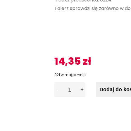
Talerz sprawdzi się zarówno w dom
14,35
zł
921 w magazynie
I
Dodaj do ko
l
o
ś
ć