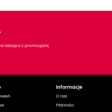
r
 na bieżąco z promocjami,
o
Informacje
ówień
O nas
we
Płatności