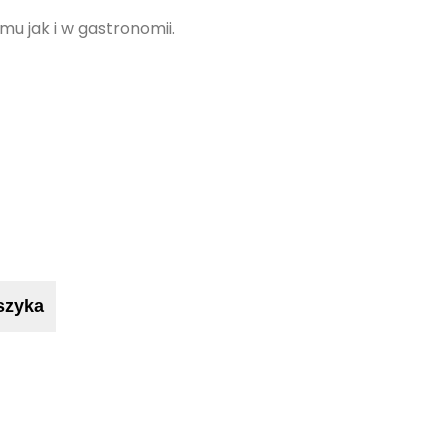
u jak i w gastronomii.
szyka