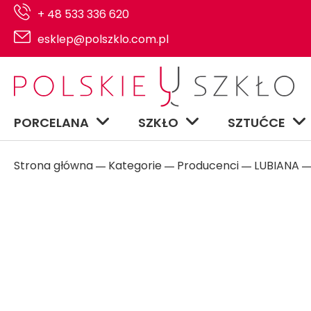
+ 48 533 336 620
esklep@polszklo.com.pl
PORCELANA
SZKŁO
SZTUĆCE
Strona główna
Kategorie
Producenci
LUBIANA
―
―
―
― 