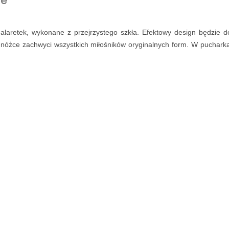
we
galaretek, wykonane z przejrzystego szkła. Efektowy design będzie
ej nóżce zachwyci wszystkich miłośników oryginalnych form. W puchar