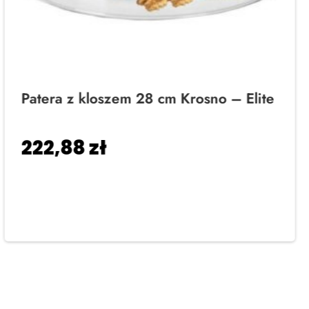
Patera z kloszem 28 cm Krosno – Elite
222,88
zł
Dodaj do koszyka