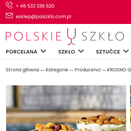
+ 48 533 336 620
esklep@polszklo.com.pl
PORCELANA
SZKŁO
SZTUĆCE
Strona główna
Kategorie
Producenci
KROSNO GL
―
―
―