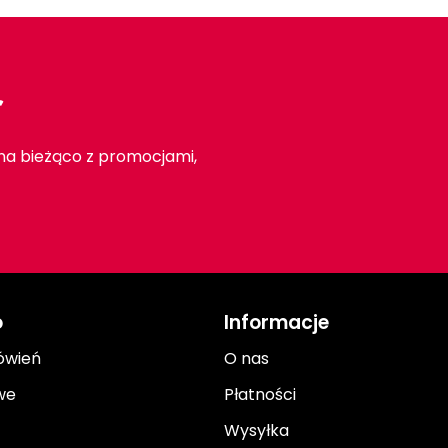
r
 na bieżąco z promocjami,
o
Informacje
ówień
O nas
we
Płatności
Wysyłka