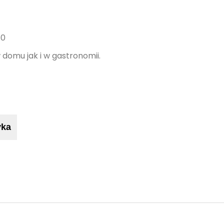
80
domu jak i w gastronomii.
yka