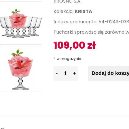
KROSNO S.A.
Kolekcja:
KRISTA
Indeks producenta: 54-0243-03
Pucharki sprawdzą się zarówno w 
109,00
zł
4 w magazynie
I
Dodaj do kosz
l
o
ś
ć