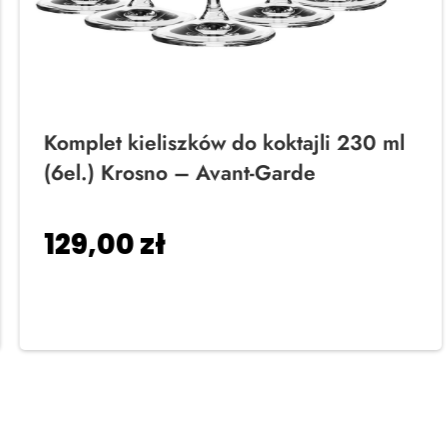
Komplet kieliszków do koktajli 230 ml
(6el.) Krosno – Avant-Garde
129,00
zł
Dodaj do koszyka