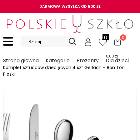
DARMOWA WYSYŁKA OD 500 ZŁ
0
0
0,00
zł
Strona główna
Kategorie
Prezenty
Dla dzieci
―
―
―
―
Komplet sztućców dziecięcych 4 szt Gerlach – Bon Ton
Pieski