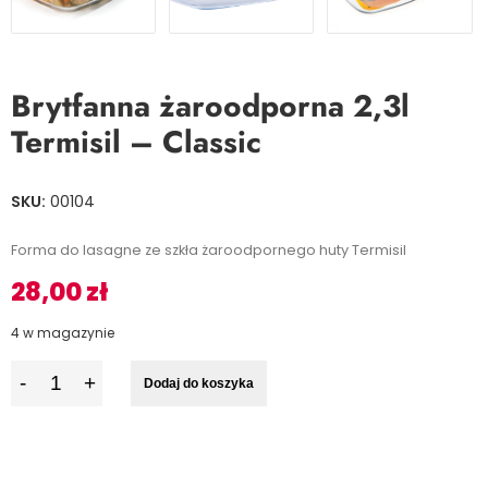
Brytfanna żaroodporna 2,3l
Termisil – Classic
SKU:
00104
Forma do lasagne ze szkła żaroodpornego huty Termisil
28,00
zł
4 w magazynie
I
Dodaj do koszyka
l
o
ś
ć