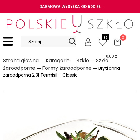
DARMOWA WYSYŁKA OD 500 ZŁ
0
0
0,00
zł
Strona główna
Kategorie
Szkło
Szkło
―
―
―
żaroodporne
Formy żaroodporne
―
― Brytfanna
żaroodporna 2,3l Termisil – Classic