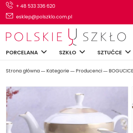
+ 48 533 336 620
esklep@polszklo.com.pl
PORCELANA
SZKŁO
SZTUĆCE
Strona główna
Kategorie
Producenci
BOGUCIC
―
―
―