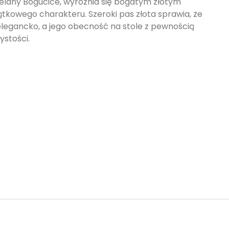
celany Bogucice, wyróżnia się bogatym złotym
tkowego charakteru. Szeroki pas złota sprawia, że
elegancko, a jego obecność na stole z pewnością
ystości.