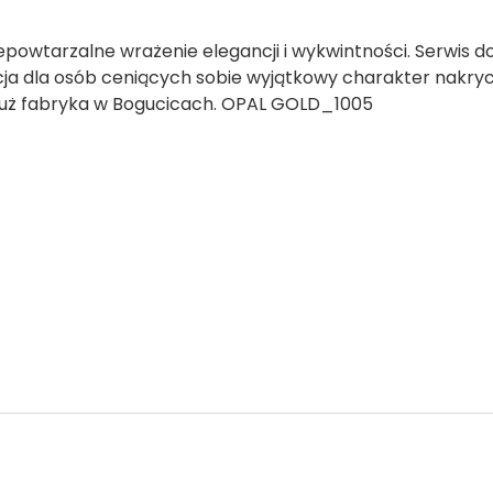
epowtarzalne wrażenie elegancji i wykwintności. Serwis d
ja dla osób ceniących sobie wyjątkowy charakter nakryci
s już fabryka w Bogucicach. OPAL GOLD_1005