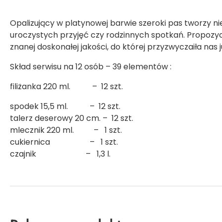
Opalizujący w platynowej barwie szeroki pas tworzy ni
uroczystych przyjęć czy rodzinnych spotkań. Propozyc
znanej doskonałej jakości, do której przyzwyczaiła na
Skład serwisu na 12 osób – 39 elementów :
filiżanka 220 ml. – 12 szt.
spodek 15,5 ml. – 12 szt.
talerz deserowy 20 cm. – 12 szt.
mlecznik 220 ml. – 1 szt.
cukiernica – 1 szt.
czajnik – 1,3 l.