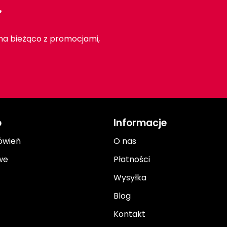
r
 na bieżąco z promocjami,
o
Informacje
ówień
O nas
we
Płatności
Wysyłka
Blog
Kontakt