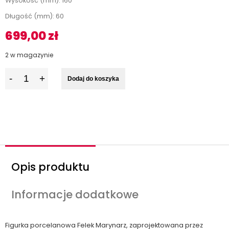
Wysokość (mm): 160
Długość (mm): 60
699,00
zł
2 w magazynie
I
Dodaj do koszyka
l
o
ś
ć
Opis produktu
Informacje dodatkowe
Figurka porcelanowa Felek Marynarz, zaprojektowana przez