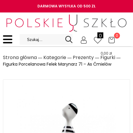
DARMOWA WYSYŁKA OD 500 ZŁ
0
0
0,00
zł
Strona główna
Kategorie
Prezenty
Figurki
―
―
―
―
Figurka Porcelanowa Felek Marynarz 71 – As Ćmielów