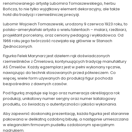
renomowanego artystę Lubomira Tomaszewskiego, herbu
Bończa, to nie tylko wyjątkowy element dekoracyjny, ale także
hołd dla tradycji i rzemieślniczej precyzji.
Lubomir Wojciech Tomaszewski, urodzony 9 czerwca 1923 roku, to
polsko-amerykański artysta o wielu talentach – malarz, rzeźbiarz,
projektant porcelany, oraz ceniony pedagog i wykładowca. Od
1966 roku jego twórczość rozwijała się głównie w Stanach
Zjednoczonych.
Figurka Felek Marynarz jest dziełem rąk doświadczonych
rzemieślników z Ćmielowa, kontynuujących tradycję manufaktury
AS Ćmielów. Każdy egzemplarz jest w pełni wykonany ręcznie,
nawiązując do technik stosowanych przed półwieczem. Co
więcej, wiele form używanych do produkcji figur pochodzi
bezpośrednio z dawnych czasów.
Pod figurką znajduje się logo oraz numeracja określająca rok
produkcji, unikatowy numer seryjny oraz numer katalogowy
produktu, co świadczy o autentyczności i jakości wykonania.
Aby zapewnić doskonałą prezentację, każda figurka jest starannie
pakowana w delikatną ozdobną bibułę, a następnie umieszczana
w eleganckim firmowym pudełku ozdobionym specjalnym
nadrukiem.