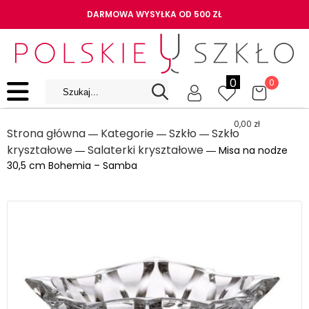
DARMOWA WYSYŁKA OD 500 ZŁ
0
0
0,00
zł
Strona główna
Kategorie
Szkło
Szkło
―
―
―
kryształowe
Salaterki kryształowe
―
― Misa na nodze
30,5 cm Bohemia – Samba