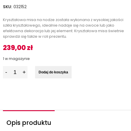
SKU:
032152
Kryształowa misa na nodze została wykonana z wysokiej jakości
szkła kryształowego, idealnie nadaje się na owoce lub jako
efektowna dekoracja lub jej element. Kryształowa misa świetnie
sprawdzi się także w roli prezentu.
239,00
zł
1 w magazynie
I
Dodaj do koszyka
l
o
ś
ć
Opis produktu