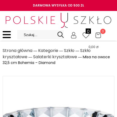
DARMOWA WYSYŁKA OD 500 ZŁ
0
0
0,00
zł
Strona główna
Kategorie
Szkło
Szkło
―
―
―
kryształowe
Salaterki kryształowe
―
― Misa na owoce
32,5 cm Bohemia – Diamond