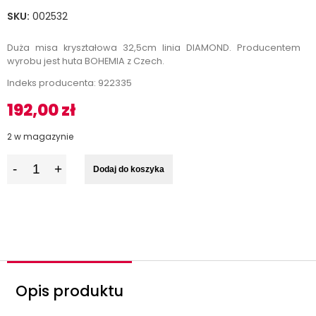
SKU:
002532
Duża misa kryształowa 32,5cm linia DIAMOND. Producentem
wyrobu jest huta BOHEMIA z Czech.
Indeks producenta: 922335
192,00
zł
2 w magazynie
I
Dodaj do koszyka
l
o
ś
ć
Opis produktu