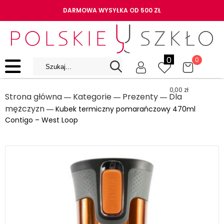
DARMOWA WYSYŁKA OD 500 ZŁ
0
0
0,00
zł
Strona główna
Kategorie
Prezenty
Dla
―
―
―
mężczyzn
― Kubek termiczny pomarańczowy 470ml
Contigo – West Loop