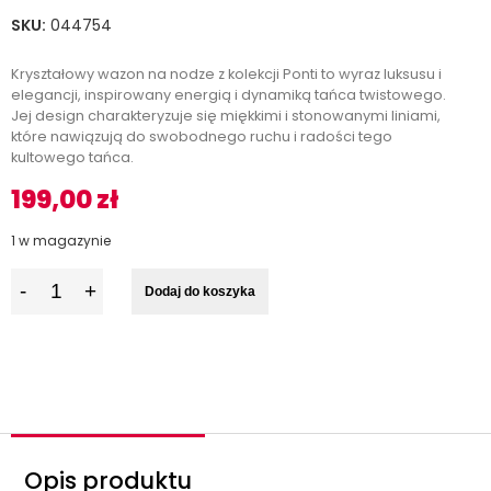
SKU:
044754
Kryształowy wazon na nodze z kolekcji Ponti to wyraz luksusu i
elegancji, inspirowany energią i dynamiką tańca twistowego.
Jej design charakteryzuje się miękkimi i stonowanymi liniami,
które nawiązują do swobodnego ruchu i radości tego
kultowego tańca.
199,00
zł
1 w magazynie
I
Dodaj do koszyka
l
o
ś
ć
Opis produktu