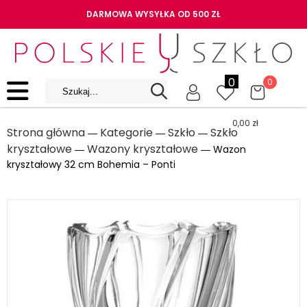
DARMOWA WYSYŁKA OD 500 ZŁ
0
0
0,00
zł
Strona główna
Kategorie
Szkło
Szkło
―
―
―
kryształowe
Wazony kryształowe
―
― Wazon
kryształowy 32 cm Bohemia – Ponti