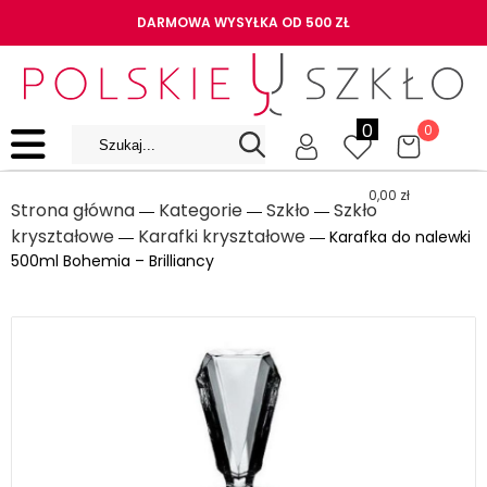
DARMOWA WYSYŁKA OD 500 ZŁ
0
0
0,00
zł
Strona główna
Kategorie
Szkło
Szkło
―
―
―
kryształowe
Karafki kryształowe
―
― Karafka do nalewki
500ml Bohemia – Brilliancy