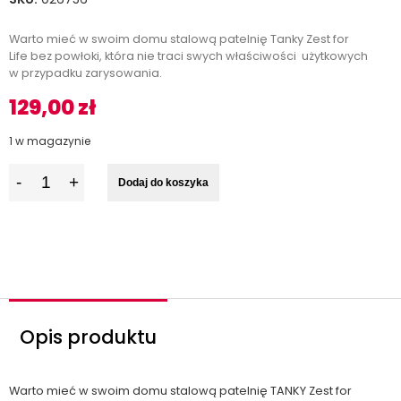
Warto mieć w swoim domu stalową patelnię Tanky Zest for
Life bez powłoki, która nie traci swych właściwości użytkowych
w przypadku zarysowania.
129,00
zł
1 w magazynie
I
Dodaj do koszyka
l
o
ś
ć
Opis produktu
Warto mieć w swoim domu stalową patelnię TANKY Zest for