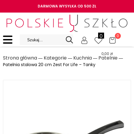
DARMOWA WYSYŁKA OD 500 ZŁ
0
0
0,00
zł
Strona główna
Kategorie
Kuchnia
Patelnie
―
―
―
―
Patelnia stalowa 20 cm Zest For Life – Tanky