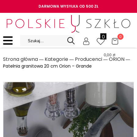
DARMOWA WYSYŁKA OD 500 ZŁ
0
0
0,00
zł
Strona główna
Kategorie
Producenci
ORION
―
―
―
―
Patelnia granitowa 20 cm Orion – Grande