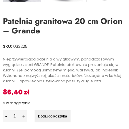
Patelnia granitowa 20 cm Orion
– Grande
SKU:
033225
Nieprzywierająca patelnia o wyjątkowym, ponadczasowym
wyglądzie z serii GRANDE. Patelnia efektownie prezentuje się w
kuchni. Z jej pomocą usmażymy mięso, warzywa, jak i naleśniki.
Wykonana z najwyższej jakości materiałów. Niezbędna w każdej
kuchni. Odpowiednio użytkowana posłuży długie lata.
86,40
zł
5 w magazynie
I
Dodaj do koszyka
l
o