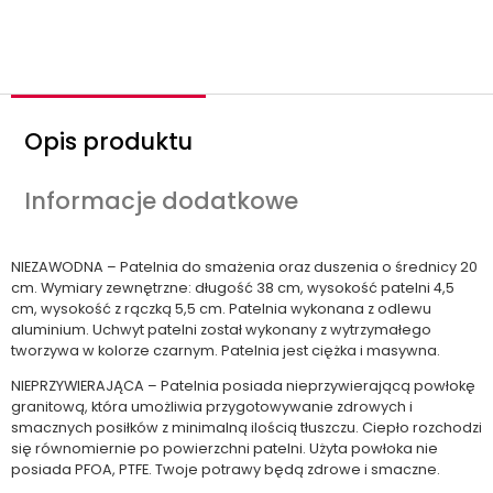
ś
ć
Opis produktu
Informacje dodatkowe
NIEZAWODNA – Patelnia do smażenia oraz duszenia o średnicy 20
cm. Wymiary zewnętrzne: długość 38 cm, wysokość patelni 4,5
cm, wysokość z rączką 5,5 cm. Patelnia wykonana z odlewu
aluminium. Uchwyt patelni został wykonany z wytrzymałego
tworzywa w kolorze czarnym. Patelnia jest ciężka i masywna.
NIEPRZYWIERAJĄCA – Patelnia posiada nieprzywierającą powłokę
granitową, która umożliwia przygotowywanie zdrowych i
smacznych posiłków z minimalną ilością tłuszczu. Ciepło rozchodzi
się równomiernie po powierzchni patelni. Użyta powłoka nie
posiada PFOA, PTFE. Twoje potrawy będą zdrowe i smaczne.