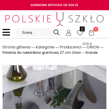
DARMOWA WYSYŁKA OD 500 ZŁ
0
0
0,00
zł
Strona główna
Kategorie
Producenci
ORION
―
―
―
―
Patelnia do naleśników granitowa 27 cm Orion – Grande