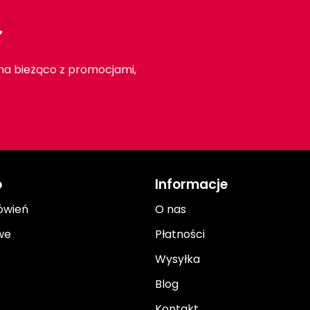
r
 na bieżąco z promocjami,
o
Informacje
ówień
O nas
we
Płatności
Wysyłka
Blog
Kontakt