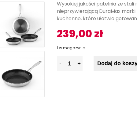
Wysokiej jakości patelnia ze stal
nieprzywierającą DuraMax marki
kuchenne, które ułatwia gotowanie
239,00
zł
1 w magazynie
I
Dodaj do kosz
l
o
ś
ć