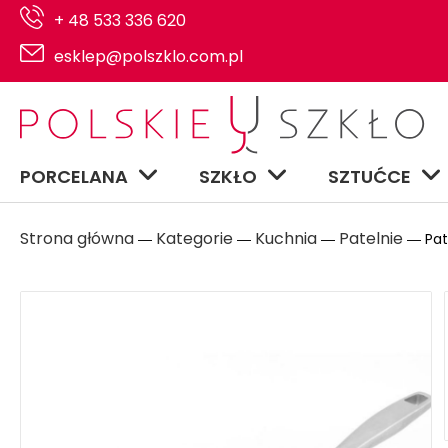
+ 48 533 336 620
esklep@polszklo.com.pl
PORCELANA
SZKŁO
SZTUĆCE
Strona główna
Kategorie
Kuchnia
Patelnie
―
―
―
― Pate