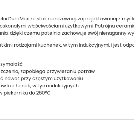
elni DuraMax ze stali nierdzewnej, zaprojektowanej z myśl
z doskonałymi właściwościami użytkowymi. Potrójna ceram
ia, dzięki czemu patelnia zachowuje swój nienaganny wyg
tkimi rodzajami kuchenek, w tym indukcyjnymi, i jest odp
trzymałość
zczenia, zapobiega przywieraniu potraw
ść nawet przy częstym użytkowaniu
ów kuchenek, w tym indukcyjnych
 piekarniku do 260°C