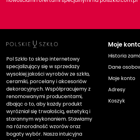
nowościami i ofertami specjalnymi na polszklo.com.pl
Moje kont
Historia zam
Pol Szkło to sklep internetowy
specjalizujący się w sprzedaży
Dane osobo
wysokiej jakości wyrobów ze szkła,
Moje konto
ceramiki, porcelany i akcesoriów
dekoracyjnych. Współpracujemy z
Adresy
renomowanymi producentami,
Koszyk
dbając o to, aby każdy produkt
wyróżniał się trwałością, estetyką i
starannym wykonaniem. Stawiamy
na różnorodność wzorów oraz
bogaty wybór. Nasza intuicyjna