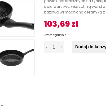
powłok ceramicznych na rynku, Il
dwie warstwy: wierzchnią warst
bazową wzmocnioną ceramiką z 
103,69
zł
3 w magazynie
I
Dodaj do kosz
l
o
ś
ć