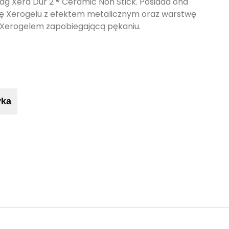
ag Xera Dur 2 ® Ceramic Non Stick. Posiada ona
wę Xerogelu z efektem metalicznym oraz warstwę
Xerogelem zapobiegającą pękaniu.
yka