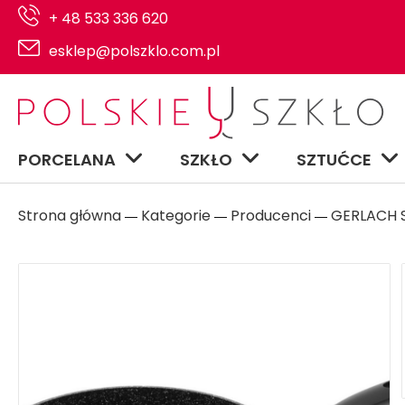
+ 48 533 336 620
esklep@polszklo.com.pl
PORCELANA
SZKŁO
SZTUĆCE
Strona główna
Kategorie
Producenci
GERLACH S
―
―
―