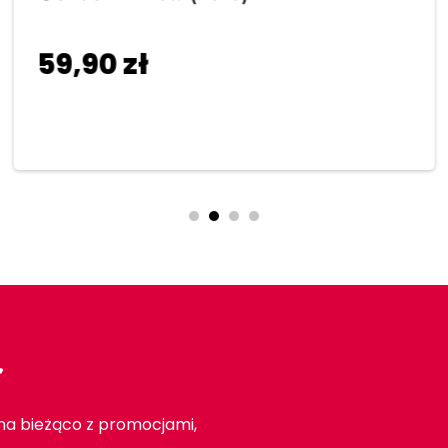
59,90
zł
Dodaj do koszyka
r
 na bieżąco z promocjami,