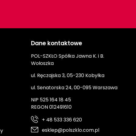
Dane kontaktowe
POL-SZKŁO Spółka Jawna K. i B.
Wołoszka
ul. Ręczajska 3, 05-230 Kobyłka
ul. Senatorska 24, 00-095 Warszawa
NIP 525 164 18 45
REGON 012491610
+ 48 533 336 620
esklep@polszklo.com.pl
ny