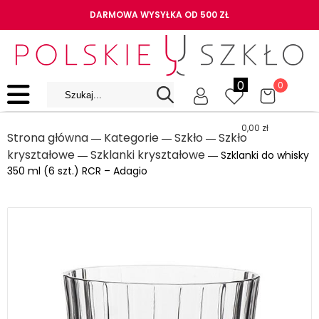
DARMOWA WYSYŁKA OD 500 ZŁ
0
0
0,00
zł
Strona główna
Kategorie
Szkło
Szkło
―
―
―
kryształowe
Szklanki kryształowe
―
― Szklanki do whisky
350 ml (6 szt.) RCR – Adagio