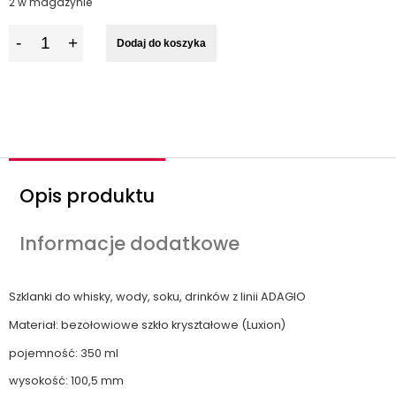
2 w magazynie
I
Dodaj do koszyka
l
o
ś
ć
Opis produktu
Informacje dodatkowe
Szklanki do whisky, wody, soku, drinków z linii ADAGIO
Materiał: bezołowiowe szkło kryształowe (Luxion)
pojemność: 350 ml
wysokość: 100,5 mm