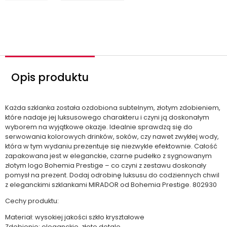
o
ś
ć
Opis produktu
Każda szklanka została ozdobiona subtelnym, złotym zdobieniem,
które nadaje jej luksusowego charakteru i czyni ją doskonałym
wyborem na wyjątkowe okazje. Idealnie sprawdzą się do
serwowania kolorowych drinków, soków, czy nawet zwykłej wody,
która w tym wydaniu prezentuje się niezwykle efektownie. Całość
zapakowana jest w eleganckie, czarne pudełko z sygnowanym
złotym logo Bohemia Prestige – co czyni z zestawu doskonały
pomysł na prezent. Dodaj odrobinę luksusu do codziennych chwil
z eleganckimi szklankami MIRADOR od Bohemia Prestige. 802930
Cechy produktu:
Materiał: wysokiej jakości szkło kryształowe
Zdobienie: eleganckie, złote detale