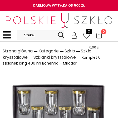
DARMOWA WYSYŁKA OD 500 ZŁ
0
0
0,00
zł
Strona główna
Kategorie
Szkło
Szkło
―
―
―
kryształowe
Szklanki kryształowe
―
― Komplet 6
szklanek long 400 ml Bohemia – Mirador