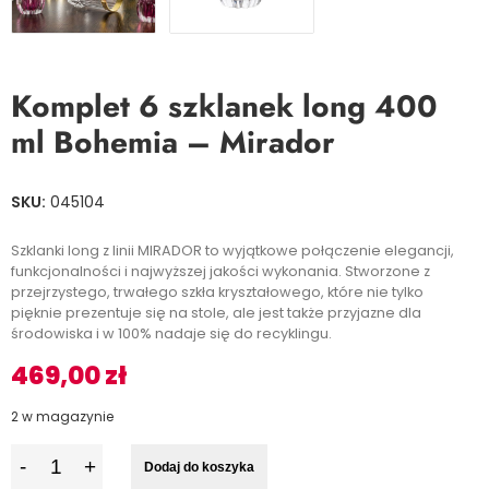
Komplet 6 szklanek long 400
ml Bohemia – Mirador
SKU:
045104
Szklanki long z linii MIRADOR to wyjątkowe połączenie elegancji,
funkcjonalności i najwyższej jakości wykonania. Stworzone z
przejrzystego, trwałego szkła kryształowego, które nie tylko
pięknie prezentuje się na stole, ale jest także przyjazne dla
środowiska i w 100% nadaje się do recyklingu.
469,00
zł
2 w magazynie
I
Dodaj do koszyka
l