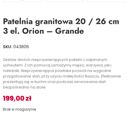
Patelnia granitowa 20 / 26 cm
3 el. Orion – Grande
SKU:
043806
Zestaw dwóch nieprzywierających patelni z odpinanym
uchwytem. Z ich pomocą usmażymy mięso, warzywa, jak i
naleśniki. Nieprzywierająca powłoka pozwoli na wygodne
przygotowanie dań, przy użyciu małej ilości tłuszczu. Efektownie
prezentują się w kuchni oraz podczas serwowania dań
bezpośrednio na stole.
199,00
zł
Brak w magazynie