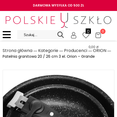
DARMOWA WYSYŁKA OD 500 ZŁ
0
0
0,00
zł
Strona główna
Kategorie
Producenci
ORION
―
―
―
―
Patelnia granitowa 20 / 26 cm 3 el. Orion – Grande