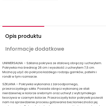
o
ś
ć
Opis produktu
Informacje dodatkowe
UNIWERSALNA – Szklana pokrywa ze stalową obręczą i uchwytem.
Pokrywka ma średnicę 26 cm i wysokość z uchwytem 7,5 cm.
Można ją użyć do pokrycia każdego rodzaju garnków, patelni i
rondli w tym rozmiarze.
SZKLANA – Pokrywka wykonana z żaroodpornego,
przezroczystego szkła. Posiada obręcz wykonaną ze stali
nierdzewnej w kolorze srebrnym oraz uchwyt z wytrzymałego
tworzywa w czarnym kolorze. Przezroczysty kolor pokrywki pozwoli
nam na sprawdzenie procesu gotowania bez konieczności jej