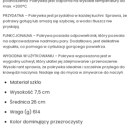
podnoszenia. Pokrywka jest odporna na wysokie temperatury do
max. +200°C.
PRZYDATNA – Pokrywka jest przydatna w każdej kuchni. Sprawia, że
potrawy gotują lub smażą się szybciej, a woda i tłuszcz nie
pryskają.
FUNKCJONALNA – Pokrywa posiada odpowietrznik, który pozwala
na odprowadzanie nadmiaru pary. Dodatkowo, jest delikatnie
wypukła, co pomaga w cyrkulacji gorącego powietrza.
WYGODNA W UŻYTKOWANIU – Pokrywa wyposażona jest w
wygodny uchwyt, który ułatwi jej zdejmowanie i przenoszenie.
Wysoki rant sprawia, że pokrywka idealnie i szczelnie przylega do
krawędzi naczynia. Nadaje się do mycia w zmywarce do naczyń.
Materiał szkło
Wysokość 7,5 cm
Średnica 26 cm
Waga (g) 614
Kolor dominujący przezroczysty