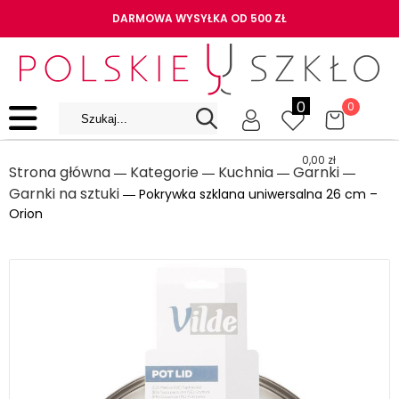
DARMOWA WYSYŁKA OD 500 ZŁ
0
0
0,00
zł
Strona główna
Kategorie
Kuchnia
Garnki
―
―
―
―
Garnki na sztuki
― Pokrywka szklana uniwersalna 26 cm –
Orion