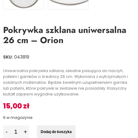
Pokrywka szklana uniwersalna
26 cm – Orion
SKU:
043819
Uniwersalna pokrywka szklana, idealne pasująca do naczyń,
patelni i garnków o średnicy 26 cm. Wykonana z wytrzymałych i
solidnych materiałów. Będzie świetnym uzupełnieniem garnka
lub patelni, które pokrywki w zestawie nie posiadały. Klasyczny
kształt zapewni wygodne użytkowanie.
15,00
zł
6 w magazynie
I
Dodaj do koszyka
l