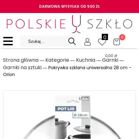
DARMOWA WYSYŁKA OD 500 ZŁ
0
0
0,00
zł
Strona główna
Kategorie
Kuchnia
Garnki
―
―
―
―
Garnki na sztuki
― Pokrywka szklana uniwersalna 28 cm –
Orion