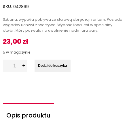
SKU:
042869
Szklana, wypukła pokrywa ze stalową obręczą i rantem. Posiada
wygodny uchwyt z tworzywa. Wyposażona jest w specjalny
otwór, który pozwala na uwolnienie nadmiaru pary.
23,00
zł
5 w magazynie
I
Dodaj do koszyka
l
o
ś
ć
Opis produktu