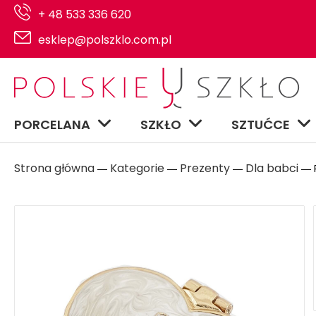
+ 48 533 336 620
esklep@polszklo.com.pl
PORCELANA
SZKŁO
SZTUĆCE
Strona główna
Kategorie
Prezenty
Dla babci
―
―
―
― P