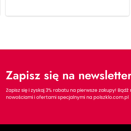
Dodaj do koszyka
Zapisz się na newslette
Zapisz się i zyskaj 3% rabatu na pierwsze zakupy! Bądź
nowościami i ofertami specjalnymi na polszklo.com.pl