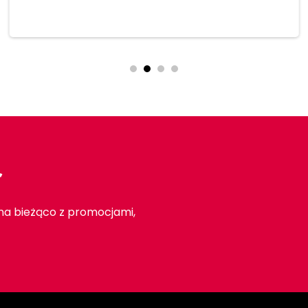
Dodaj do koszyka
r
 na bieżąco z promocjami,