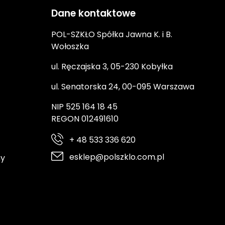
Dane kontaktowe
POL-SZKŁO Spółka Jawna K. i B.
Wołoszka
ul. Ręczajska 3, 05-230 Kobyłka
ul. Senatorska 24, 00-095 Warszawa
NIP 525 164 18 45
REGON 012491610
+ 48 533 336 620
esklep@polszklo.com.pl
ny