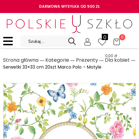
DARMOWA WYSYŁKA OD 500 ZŁ
0
0
0,00
zł
Strona główna
Kategorie
Prezenty
Dla kobiet
―
―
―
―
Serwetki 33×33 cm 20szt Marco Polo – Motyle