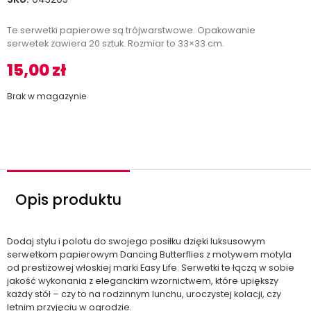
Te serwetki papierowe są trójwarstwowe. Opakowanie
serwetek zawiera 20 sztuk. Rozmiar to 33×33 cm.
15,00
zł
Brak w magazynie
Opis produktu
Dodaj stylu i polotu do swojego posiłku dzięki luksusowym
serwetkom papierowym Dancing Butterflies z motywem motyla
od prestiżowej włoskiej marki Easy Life. Serwetki te łączą w sobie
jakość wykonania z eleganckim wzornictwem, które upiększy
każdy stół – czy to na rodzinnym lunchu, uroczystej kolacji, czy
letnim przyjęciu w ogrodzie.