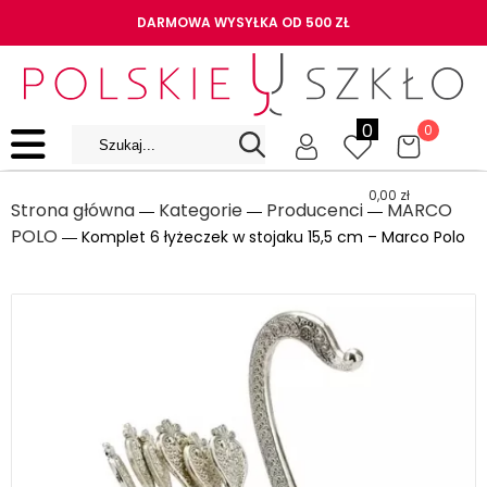
DARMOWA WYSYŁKA OD 500 ZŁ
0
0
0,00
zł
Strona główna
Kategorie
Producenci
MARCO
―
―
―
POLO
― Komplet 6 łyżeczek w stojaku 15,5 cm – Marco Polo