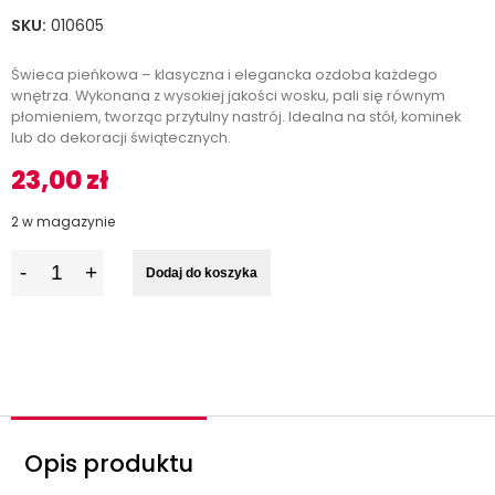
SKU:
010605
Świeca pieńkowa – klasyczna i elegancka ozdoba każdego
wnętrza. Wykonana z wysokiej jakości wosku, pali się równym
płomieniem, tworząc przytulny nastrój. Idealna na stół, kominek
lub do dekoracji świątecznych.
23,00
zł
2 w magazynie
I
Dodaj do koszyka
l
o
ś
ć
Opis produktu