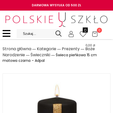
DARMOWA WYSYŁKA OD 500 ZŁ
0
0
0,00
zł
Strona główna
Kategorie
Prezenty
Boże
―
―
―
Narodzenie
Świeczniki
―
― Świeca pieńkowa 15 cm
matowa czarna – Adpal