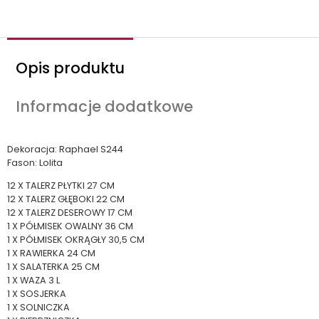
ć
Opis produktu
Informacje dodatkowe
Dekoracja: Raphael S244
Fason: Lolita
12 X TALERZ PŁYTKI 27 CM
12 X TALERZ GŁĘBOKI 22 CM
12 X TALERZ DESEROWY 17 CM
1 X PÓŁMISEK OWALNY 36 CM
1 X PÓŁMISEK OKRĄGŁY 30,5 CM
1 X RAWIERKA 24 CM
1 X SALATERKA 25 CM
1 X WAZA 3 L
1 X SOSJERKA
1 X SOLNICZKA