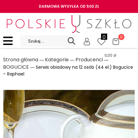
DARMOWA WYSYŁKA OD 500 ZŁ
0
0
0,00
zł
Strona główna
Kategorie
Producenci
―
―
―
BOGUCICE
― Serwis obiadowy na 12 osób (44 el.) Bogucice
– Raphael