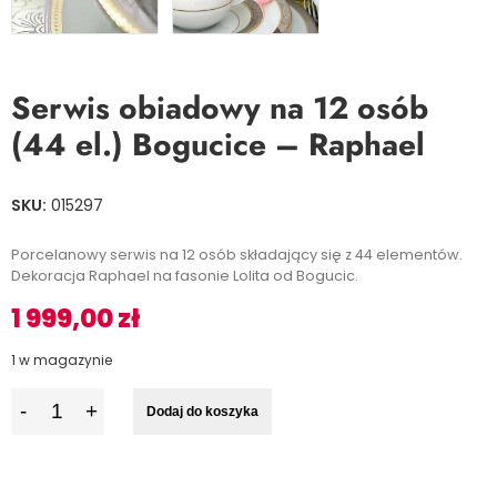
Serwis obiadowy na 12 osób
(44 el.) Bogucice – Raphael
SKU:
015297
Porcelanowy serwis na 12 osób składający się z 44 elementów.
Dekoracja Raphael na fasonie Lolita od Bogucic.
1 999,00
zł
1 w magazynie
I
Dodaj do koszyka
l
o
ś