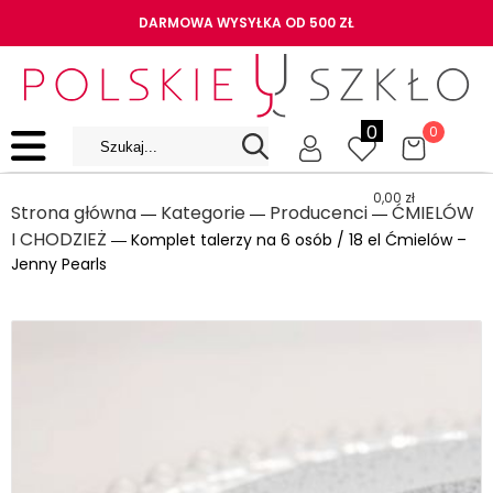
DARMOWA WYSYŁKA OD 500 ZŁ
0
0
0,00
zł
Strona główna
Kategorie
Producenci
ĆMIELÓW
―
―
―
I CHODZIEŻ
― Komplet talerzy na 6 osób / 18 el Ćmielów –
Jenny Pearls