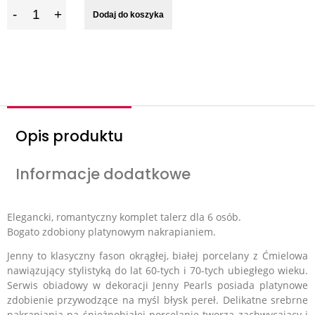
I
Dodaj do koszyka
l
o
ś
ć
Opis produktu
Informacje dodatkowe
Elegancki, romantyczny komplet talerz dla 6 osób.
Bogato zdobiony platynowym
nakrapianiem.
Jenny to klasyczny fason okrągłej, białej porcelany z Ćmielowa
nawiązujący stylistyką do lat 60-tych i 70-tych ubiegłego wieku.
Serwis obiadowy w dekoracji Jenny Pearls posiada platynowe
zdobienie przywodzące na myśl błysk pereł. Delikatne srebrne
nakrapiania na śnieżnobiałej porcelanie tworzą zachwycający i