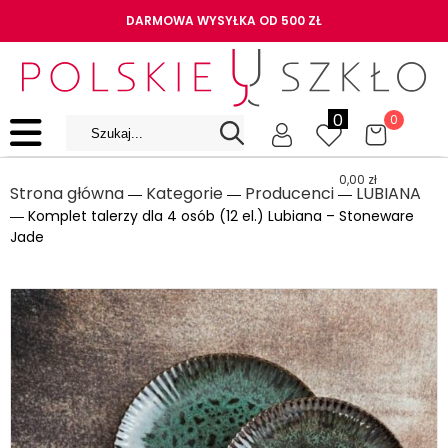
DARMOWA WYSYŁKA OD 500 ZŁ
0
0
0,00
zł
Strona główna
Kategorie
Producenci
LUBIANA
―
―
―
― Komplet talerzy dla 4 osób (12 el.) Lubiana – Stoneware
Jade