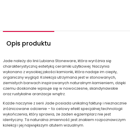
o
ś
ć
Opis produktu
Jade należy do linii Lubiana Stoneware, która wyróżnia się
charakterystyczną estetyką ceramiki użytkowej. Naczynia
wykonano z wysokiej jakości kamionki, która nadaje im ciepły,
organiczny wygląd. Kolekcja utrzymana jest w stonowanych,
ziemistych barwach inspirowanych naturalnym kamieniem, dzięki
czemu doskonale wpisuje się w nowoczesne, skandynawskie
oraz rustykalne aranżacje wnętrz.
Każde naczynie z serii Jade posiada unikalną fakturę i nieznacznie
zróżnicowane odcienie – to celowy efekt specjalnej technologii
wykończenia, który sprawia, że żaden egzemplarz nie jest
identyczny. Ta naturalna zmienność jest znakiem rozpoznawczym
kolekcji i jej największym atutem wizualnym.