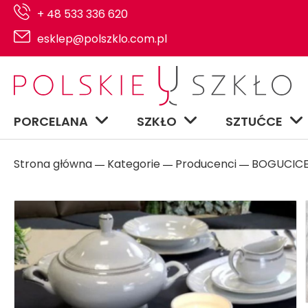
+ 48 533 336 620
esklep@polszklo.com.pl
PORCELANA
SZKŁO
SZTUĆCE
Strona główna
Kategorie
Producenci
BOGUCIC
―
―
―