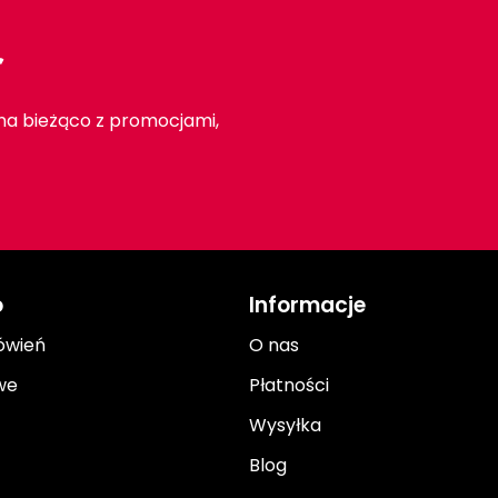
r
 na bieżąco z promocjami,
o
Informacje
ówień
O nas
we
Płatności
Wysyłka
Blog