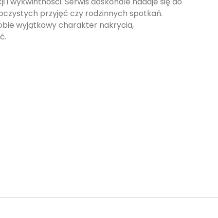
i i wykwintności. Serwis doskonale nadaje się do
oczystych przyjęć czy rodzinnych spotkań.
obie wyjątkowy charakter nakrycia,
ć.