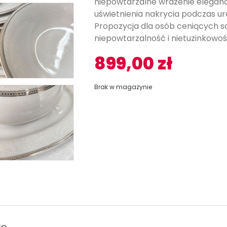
niepowtarzalne wrażenie elegancj
uświetnienia nakrycia podczas ur
Propozycja dla osób ceniących s
niepowtarzalność i nietuzinkowoś
899,00
zł
Brak w magazynie