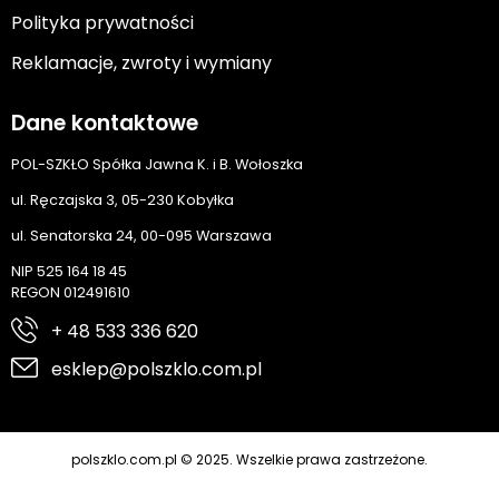
Polityka prywatności
Reklamacje, zwroty i wymiany
Dane kontaktowe
POL-SZKŁO Spółka Jawna K. i B. Wołoszka
ul. Ręczajska 3, 05-230 Kobyłka
ul. Senatorska 24, 00-095 Warszawa
NIP 525 164 18 45
REGON 012491610
+ 48 533 336 620
esklep@polszklo.com.pl
polszklo.com.pl © 2025. Wszelkie prawa zastrzeżone.
Cyber.pl
Realizacja: