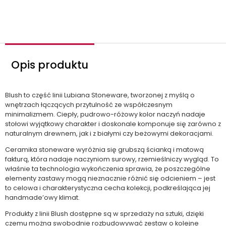
ś
ć
Opis produktu
Blush to część linii Lubiana Stoneware, tworzonej z myślą o
wnętrzach łączących przytulność ze współczesnym
minimalizmem. Ciepły, pudrowo-różowy kolor naczyń nadaje
stołowi wyjątkowy charakter i doskonale komponuje się zarówno z
naturalnym drewnem, jak i z białymi czy beżowymi dekoracjami.
Ceramika stoneware wyróżnia się grubszą ścianką i matową
fakturą, która nadaje naczyniom surowy, rzemieślniczy wygląd. To
właśnie ta technologia wykończenia sprawia, że poszczególne
elementy zastawy mogą nieznacznie różnić się odcieniem – jest
to celowa i charakterystyczna cecha kolekcji, podkreślająca jej
handmade’owy klimat.
Produkty z linii Blush dostępne są w sprzedaży na sztuki, dzięki
czemu można swobodnie rozbudowywać zestaw o kolejne