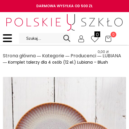
DARMOWA WYSYŁKA OD 500 ZŁ
0
0
0,00
zł
Strona główna
Kategorie
Producenci
LUBIANA
―
―
―
― Komplet talerzy dla 4 osób (12 el.) Lubiana – Blush