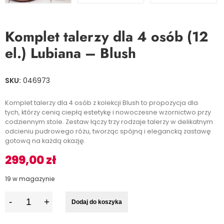
Komplet talerzy dla 4 osób (12
el.) Lubiana – Blush
SKU:
046973
Komplet talerzy dla 4 osób z kolekcji Blush to propozycja dla
tych, którzy cenią ciepłą estetykę i nowoczesne wzornictwo przy
codziennym stole. Zestaw łączy trzy rodzaje talerzy w delikatnym
odcieniu pudrowego różu, tworząc spójną i elegancką zastawę
gotową na każdą okazję.
299,00
zł
19 w magazynie
I
Dodaj do koszyka
l
o