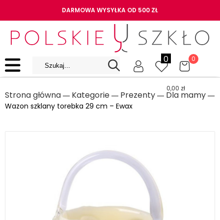
DARMOWA WYSYŁKA OD 500 ZŁ
0
0
0,00
zł
Strona główna
Kategorie
Prezenty
Dla mamy
―
―
―
―
Wazon szklany torebka 29 cm – Ewax