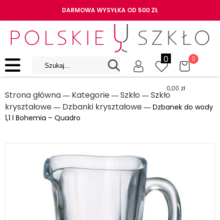
DARMOWA WYSYŁKA OD 500 ZŁ
0
0
0,00
zł
Strona główna
Kategorie
Szkło
Szkło
―
―
―
kryształowe
Dzbanki kryształowe
―
― Dzbanek do wody
1,1 l Bohemia – Quadro