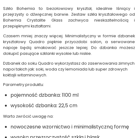
Szkło Bohemia to bezołowiowy kryształ, idealnie lśniący i
przejrzysty o dźwięcznej barwie. Zestaw szkła kryształowego od
Bohemia Crystalite Glass zachwyca nieskazitelnością i
przepięknymi kształtami.
Czasem mniej znaczy więcej. Minimalistyczny w formie dzbanek
kryształowy Quadro pięknie przyozdobi salon, a serwowane
napoje będą smakować jeszcze lepiej. Do dzbanka możesz
dokupić pasujące szklanki wysokie lub niskie.
Dzbanek do soku Quadro wykorzystasz do zaserwowania zimnych
napoi takich jak: soki, woda czy lemoniada lub super zdrowych
koktajli witaminowych.
Parametry produktu:
pojemność dzbanka: 1100 ml
wysokość dzbanka: 22,5 cm
Warto zwrócić uwagę na:
nowoczesne wzornictwo i minimalistyczną formę
wysoką przezroczystość szkła i blask