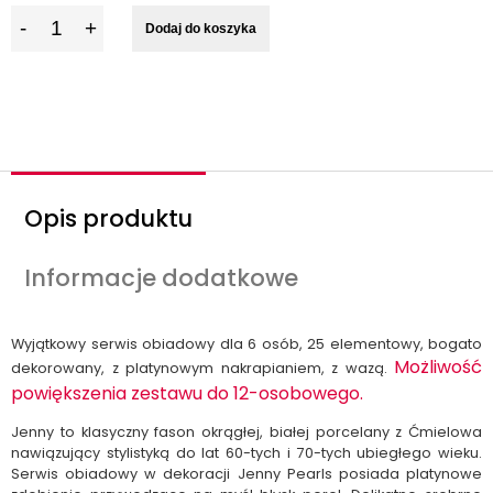
I
Dodaj do koszyka
l
o
ś
ć
Opis produktu
Informacje dodatkowe
Wyjątkowy serwis obiadowy dla 6 osób, 25 elementowy, bogato
Możliwość
dekorowany, z platynowym nakrapianiem, z wazą.
powiększenia zestawu do 12-osobowego.
Jenny to klasyczny fason okrągłej, białej porcelany z Ćmielowa
nawiązujący stylistyką do lat 60-tych i 70-tych ubiegłego wieku.
Serwis obiadowy w dekoracji Jenny Pearls posiada platynowe