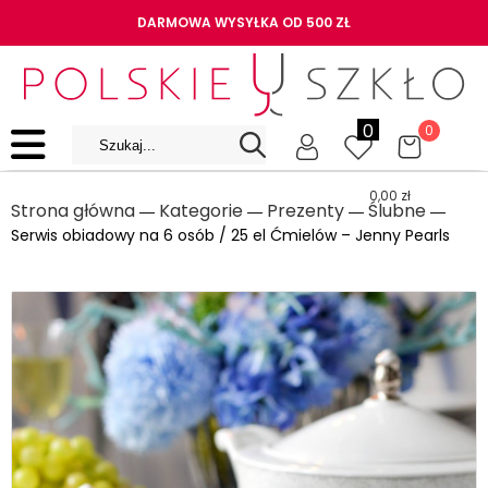
DARMOWA WYSYŁKA OD 500 ZŁ
0
0
0,00
zł
Strona główna
Kategorie
Prezenty
Ślubne
―
―
―
―
Serwis obiadowy na 6 osób / 25 el Ćmielów – Jenny Pearls