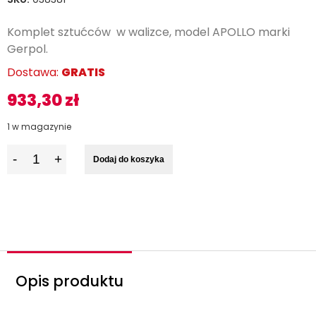
Komplet sztućców w walizce, model APOLLO marki
Gerpol.
Dostawa:
GRATIS
933,30
zł
1 w magazynie
I
Dodaj do koszyka
l
o
ś
ć
Opis produktu