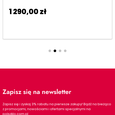
1 290,00
zł
Dodaj do koszyka
Zapisz się na newsletter
Zapisz się i zyskaj 3% rabatu na pierwsze zakupy! Bądź na bieżąco
z promocjami, nowościami i ofertami specjalnymi na
polszklo.com.pl