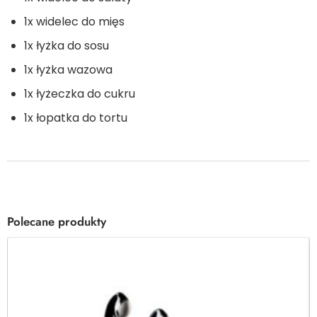
1x widelec do mięs
1x łyżka do sosu
1x łyżka wazowa
1x łyżeczka do cukru
1x łopatka do tortu
Polecane produkty