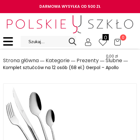
DARMOWA WYSYŁKA OD 500 ZŁ
0
0
0,00
zł
Strona główna
Kategorie
Prezenty
Ślubne
―
―
―
―
Komplet sztućców na 12 osób (68 el.) Gerpol – Apollo