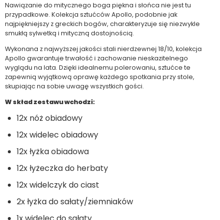
Nawiązanie do mitycznego boga piękna i słońca nie jest tu
przypadkowe. Kolekcja sztućców Apollo, podobnie jak
najpiękniejszy z greckich bogów, charakteryzuje się niezwykle
smukłą sylwetką i mityczną dostojnością.
Wykonana z najwyższej jakości stali nierdzewnej 18/10, kolekcja
Apollo gwarantuje trwałość i zachowanie nieskazitelnego
wyglądu na lata. Dzięki idealnemu polerowaniu, sztućce te
zapewnią wyjątkową oprawę każdego spotkania przy stole,
skupiając na sobie uwagę wszystkich gości.
W skład zestawu wchodzi:
12x nóż obiadowy
12x widelec obiadowy
12x łyżka obiadowa
12x łyżeczka do herbaty
12x widelczyk do ciast
2x łyżka do sałaty/ziemniaków
1x widelec do sałaty