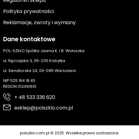
Regulamin sklepu
Polityka prywatności
Reklamacje, zwroty i wymiany
Dane kontaktowe
POL-SZKŁO Spółka Jawna K. i B. Wołoszka
ul. Ręczajska 3, 05-230 Kobyłka
ul. Senatorska 24, 00-095 Warszawa
NIP 525 164 18 45
REGON 012491610
+ 48 533 336 620
esklep@polszklo.com.pl
polszklo.com.pl © 2025. Wszelkie prawa zastrzeżone.