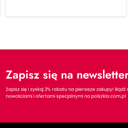
Dodaj do koszyka
Zapisz się na newslette
Zapisz się i zyskaj 3% rabatu na pierwsze zakupy! Bądź
nowościami i ofertami specjalnymi na polszklo.com.pl