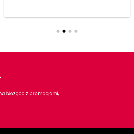
Dodaj do koszyka
r
 na bieżąco z promocjami,