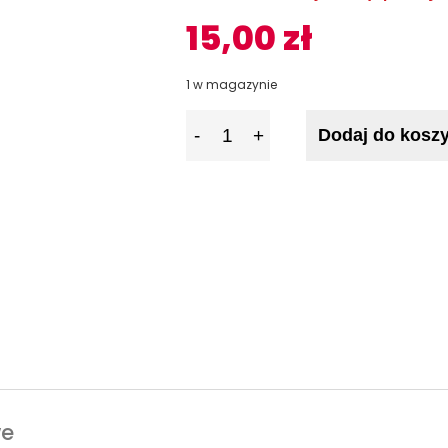
15,00
zł
1 w magazynie
I
Dodaj do kosz
l
o
ś
ć
we