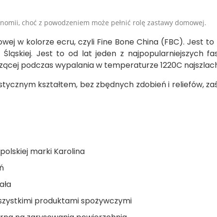
onomii, choć z powodzeniem może pełnić rolę zastawy domowej.
ej w kolorze ecru, czyli Fine Bone China (FBC). Jest to
Śląskiej. Jest to od lat jeden z najpopularniejszych fa
zącej podczas wypalania w temperaturze 1220C najszlach
tycznym kształtem, bez zbędnych zdobień i reliefów, zaś t
olskiej marki Karolina
ń
ała
 wszystkimi produktami spożywczymi