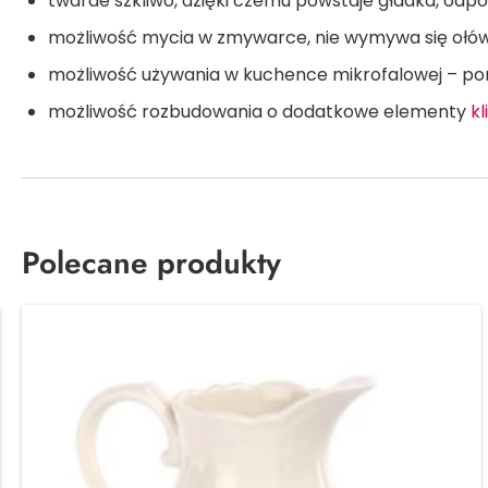
twarde szkliwo, dzięki czemu powstaje gładka, odp
możliwość mycia w zmywarce, nie wymywa się ołów
możliwość używania w kuchence mikrofalowej – p
możliwość rozbudowania o dodatkowe elementy
kl
Polecane produkty