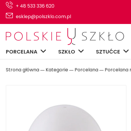
+ 48 533 336 620
esklep@polszklo.com.pl
PORCELANA
SZKŁO
SZTUĆCE
Strona główna
Kategorie
Porcelana
Porcelana n
―
―
―