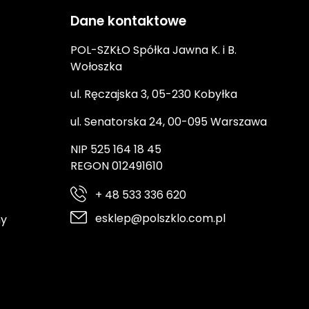
Dane kontaktowe
POL-SZKŁO Spółka Jawna K. i B.
Wołoszka
ul. Ręczajska 3, 05-230 Kobyłka
ul. Senatorska 24, 00-095 Warszawa
NIP 525 164 18 45
REGON 012491610
+ 48 533 336 620
esklep@polszklo.com.pl
ny