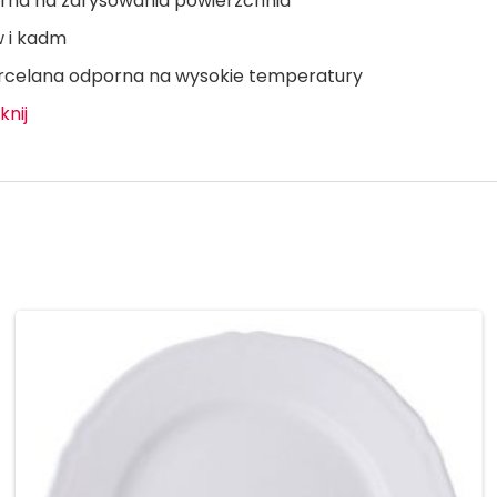
orna na zarysowania powierzchnia
 i kadm
orcelana odporna na wysokie temperatury
iknij