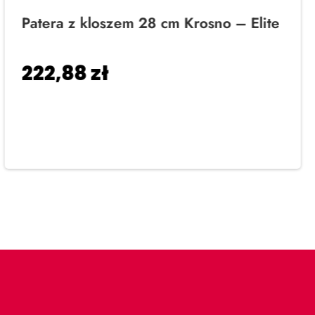
Patera z kloszem 28 cm Krosno – Elite
222,88
zł
Dodaj do koszyka