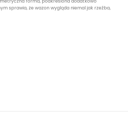
symetryczna forma, podkreślona dodatkowo
m sprawia, że wazon wygląda niemal jak rzeźba,