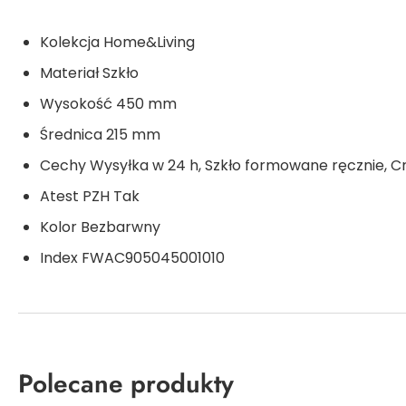
Kolekcja
Home&Living
Materiał
Szkło
Wysokość
450 mm
Średnica
215 mm
Cechy
Wysyłka w 24 h, Szkło formowane ręcznie, Cr
Atest PZH
Tak
Kolor
Bezbarwny
Index
FWAC905045001010
Polecane produkty