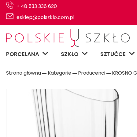
+ 48 533 336 620
esklep@polszklo.com.pl
PORCELANA
SZKŁO
SZTUĆCE
Strona główna
Kategorie
Producenci
KROSNO GL
―
―
―