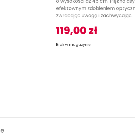
o wysokości aż 45 cm. Piękna a
efektownym zdobieniem optyczny
zwracając uwagę i zachwycając.
119,00
zł
Brak w magazynie
we