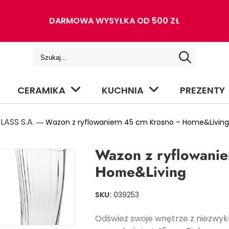
DARMOWA WYSYŁKA OD 500 ZŁ
CERAMIKA
KUCHNIA
PREZENTY
ASS S.A.
― Wazon z ryflowaniem 45 cm Krosno – Home&Living
Wazon z ryflowani
Home&Living
SKU:
039253
Odśwież swoje wnętrze z niezw