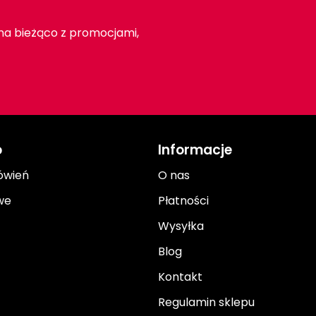
 na bieżąco z promocjami,
o
Informacje
ówień
O nas
we
Płatności
Wysyłka
Blog
Kontakt
Regulamin sklepu