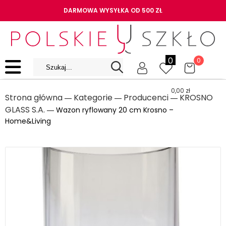
DARMOWA WYSYŁKA OD 500 ZŁ
0
0
0,00
zł
Strona główna
Kategorie
Producenci
KROSNO
―
―
―
GLASS S.A.
― Wazon ryflowany 20 cm Krosno –
Home&Living