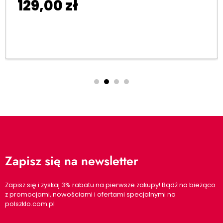
129,00
zł
Dodaj do koszyka
Zapisz się na newsletter
Zapisz się i zyskaj 3% rabatu na pierwsze zakupy! Bądź na bieżąco
z promocjami, nowościami i ofertami specjalnymi na
polszklo.com.pl