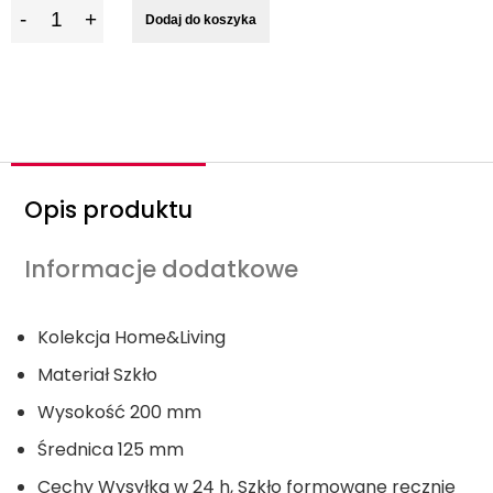
I
Dodaj do koszyka
l
o
ś
ć
Opis produktu
Informacje dodatkowe
Kolekcja
Home&Living
Materiał
Szkło
Wysokość
200 mm
Średnica
125 mm
Cechy
Wysyłka w 24 h, Szkło formowane ręcznie