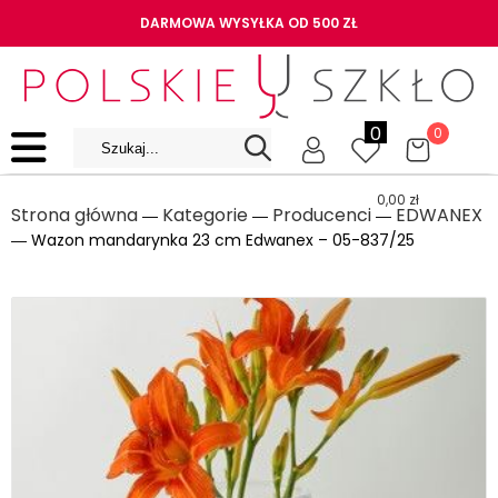
DARMOWA WYSYŁKA OD 500 ZŁ
0
0
0,00
zł
Strona główna
Kategorie
Producenci
EDWANEX
―
―
―
― Wazon mandarynka 23 cm Edwanex – 05-837/25