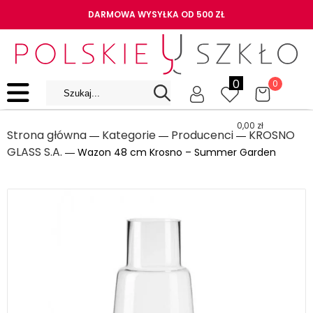
DARMOWA WYSYŁKA OD 500 ZŁ
0
0
0,00
zł
Strona główna
Kategorie
Producenci
KROSNO
―
―
―
GLASS S.A.
― Wazon 48 cm Krosno – Summer Garden