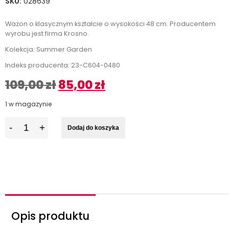
SKU:
028639
Wazon o klasycznym kształcie o wysokości 48 cm. Producentem
wyrobu jest firma Krosno.
Kolekcja: Summer Garden
Indeks producenta: 23-C604-0480
109,00
zł
85,00
zł
1 w magazynie
I
Dodaj do koszyka
l
o
ś
ć
Opis produktu