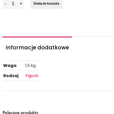
I
Dodaj do koszyka
l
o
ś
ć
Informacje dodatkowe
Waga
1,5 kg
Rodzaj
Figurki
Polecane produkty