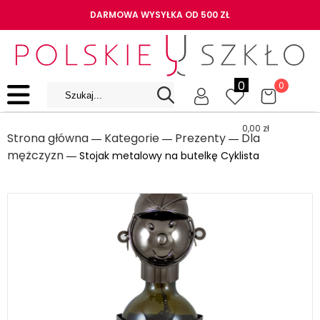
DARMOWA WYSYŁKA OD 500 ZŁ
0
0
0,00
zł
Strona główna
Kategorie
Prezenty
Dla
―
―
―
mężczyzn
― Stojak metalowy na butelkę Cyklista