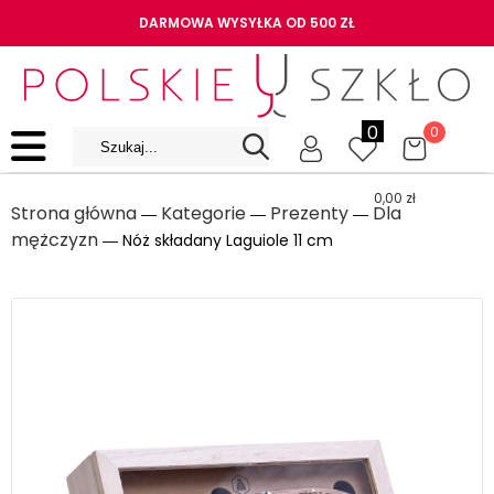
DARMOWA WYSYŁKA OD 500 ZŁ
0
0
0,00
zł
Strona główna
Kategorie
Prezenty
Dla
―
―
―
mężczyzn
― Nóż składany Laguiole 11 cm