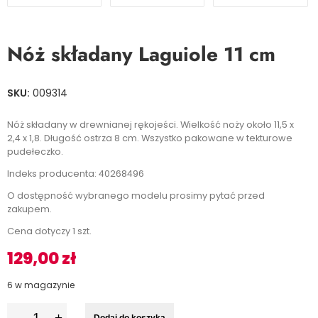
Nóż składany Laguiole 11 cm
SKU:
009314
Nóż składany w drewnianej rękojeści. Wielkość noży około 11,5 x
2,4 x 1,8. Długość ostrza 8 cm. Wszystko pakowane w tekturowe
pudełeczko.
Indeks producenta: 40268496
O dostępność wybranego modelu prosimy pytać przed
zakupem.
Cena dotyczy 1 szt.
129,00
zł
6 w magazynie
I