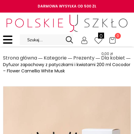
DARMOWA WYSYŁKA OD 500 ZŁ
0
0
0,00
zł
Strona główna
Kategorie
Prezenty
Dla kobiet
―
―
―
―
Dyfuzor zapachowy z patyczkami i kwiatami 200 ml Cocodor
– Flower Camellia White Musk