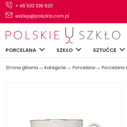
+ 48 533 336 620
esklep@polszklo.com.pl
PORCELANA
SZKŁO
SZTUĆCE
Strona główna
Kategorie
Porcelana
Porcelana n
―
―
―