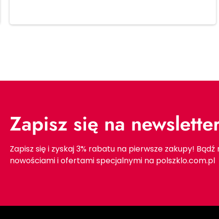
Dodaj do koszyka
Zapisz się na newslette
Zapisz się i zyskaj 3% rabatu na pierwsze zakupy! Bądź
nowościami i ofertami specjalnymi na polszklo.com.pl