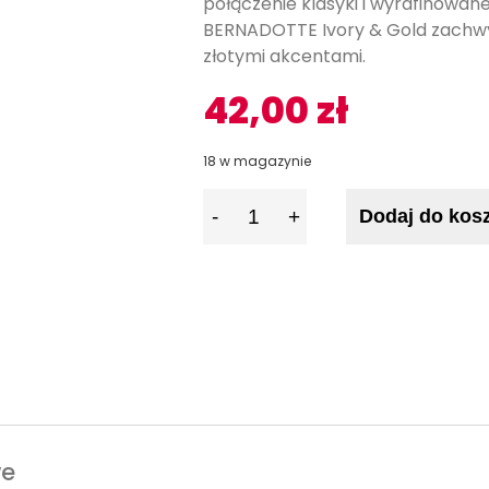
połączenie klasyki i wyrafinowan
BERNADOTTE Ivory & Gold zachwy
złotymi akcentami.
42,00
zł
18 w magazynie
I
Dodaj do kos
l
o
ś
ć
we