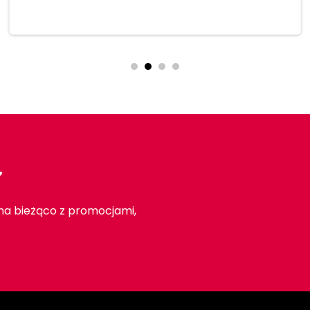
r
 na bieżąco z promocjami,