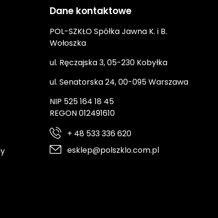
Dane kontaktowe
POL-SZKŁO Spółka Jawna K. i B.
Wołoszka
ul. Ręczajska 3, 05-230 Kobyłka
ul. Senatorska 24, 00-095 Warszawa
NIP 525 164 18 45
REGON 012491610
+ 48 533 336 620
esklep@polszklo.com.pl
ny