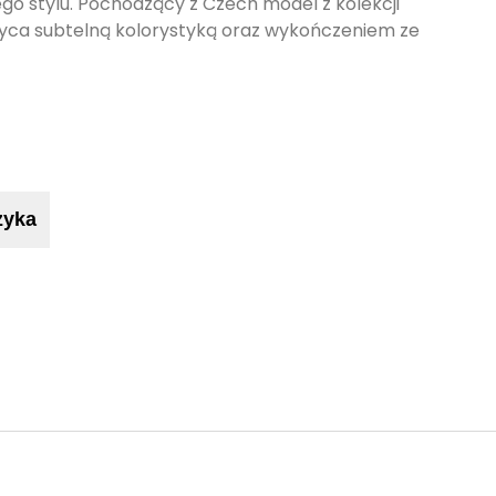
ego stylu. Pochodzący z Czech model z kolekcji
ca subtelną kolorystyką oraz wykończeniem ze
zyka